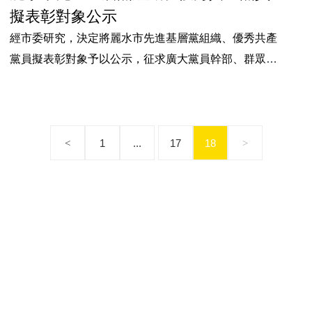
擬表彰對象公示
經市委研究，決定將麗水市先進基層黨組織、優秀共產
黨員擬表彰對象予以公示，征求廣大黨員幹部、群眾的
意見。現將有關事項通告如下： 1、反映問題的方式：
在公示期限內，任何單位和個人均可通過來信、來電、
來訪的形式，向市委組織部反映公示對象存在的問題。
以單位名義反…
1
...
17
18
<
>
聯係91香蕉污在线观看
地址：
浙江省龍泉市安仁鎮溪西工業園區