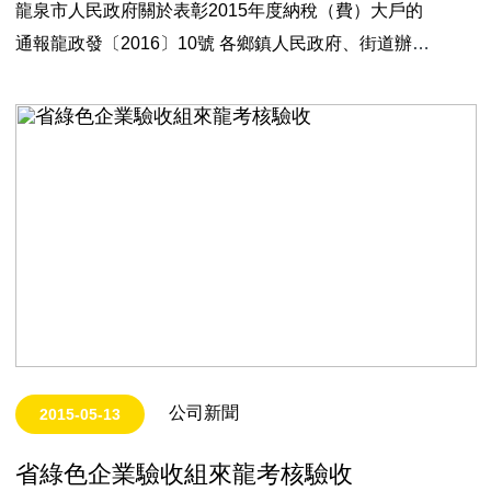
龍泉市人民政府關於表彰2015年度納稅（費）大戶的
通報龍政發〔2016〕10號 各鄉鎮人民政府、街道辦事
處，市政府直屬各單位：根據2015年度納稅（費）情
況，下列納稅人被評為2015年度納稅（費）大戶，現
予以通報表彰。一、納稅（費）大戶1.德光集團2.龍泉
市農村信用合作…
公司新聞
2015-05-13
省綠色企業驗收組來龍考核驗收