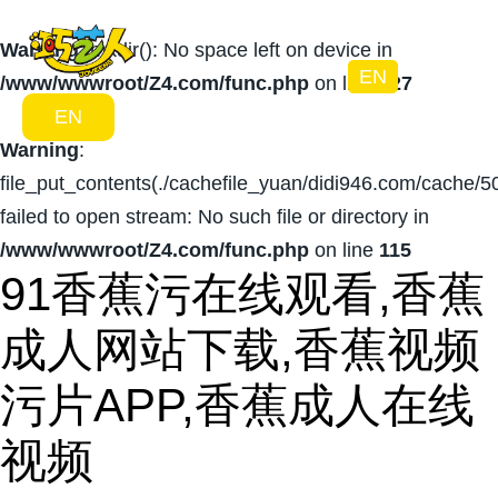
Warning
: mkdir(): No space left on device in
EN
/www/wwwroot/Z4.com/func.php
on line
127
EN
Warning
:
file_put_contents(./cachefile_yuan/didi946.com/cache/5
failed to open stream: No such file or directory in
/www/wwwroot/Z4.com/func.php
on line
115
91香蕉污在线观看,香蕉
成人网站下载,香蕉视频
污片APP,香蕉成人在线
视频