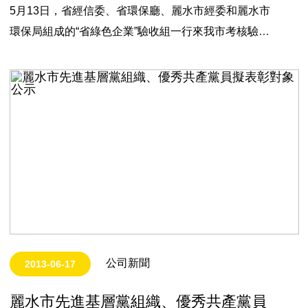
5月13日，省經信委、省環保廳、麗水市經委和麗水市
環保局組成的“省綠色企業”驗收組一行來我市考核驗收
省級綠色企業。我市浙江91香蕉污在线观看玩具有限公
司作為今年麗水市唯一家“省綠色企業”申報單位接受了
考核驗收。浙江91香蕉污在线观看玩具有限公司多年來
一直秉持節能、降耗、減汙、增效的…
公司新聞
2013-06-17
麗水市先進基層黨組織、優秀共產黨員